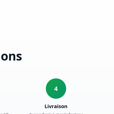
lons
4
Livraison