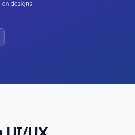
s en designs
n UI/UX