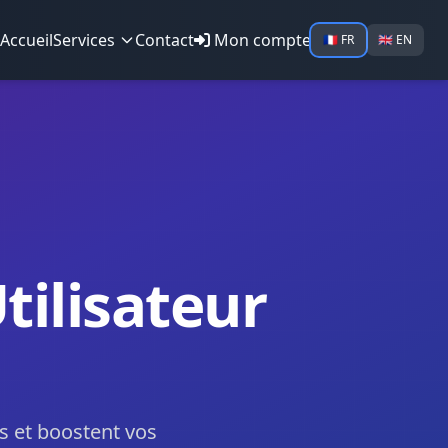
Accueil
Services
Contact
Mon compte
🇫🇷 FR
🇬🇧 EN
tilisateur
rs et boostent vos