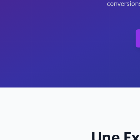
conversions
Une Ex