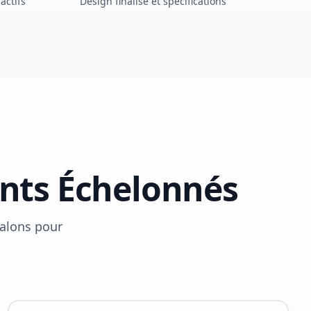
actifs
Design finalisé et spécifications
ents Échelonnés
jalons pour