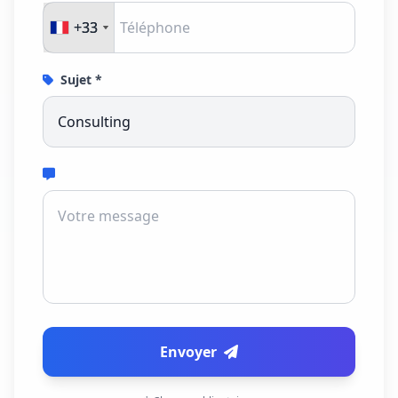
+33
+33
Sujet *
Envoyer